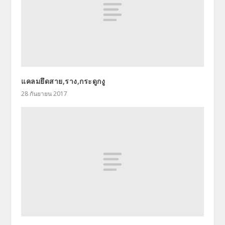
แคลมยึดสาย,ราง,กระดูกงู
28 กันยายน 2017