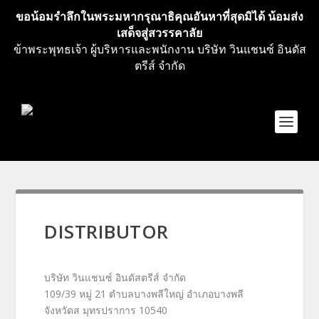
ขอน้อมรำลึกในพระมหากรุณาธิคุณอันหาที่สุดมิได้ น้อมส่ง
เสด็จสู่สวรรคาลัย
ข้าพระพุทธเจ้า ผู้บริหารและพนักงาน บริษัท วินแชนซ์ อินดัส
ตรีส์ จำกัด
DISTRIBUTOR
บริษัท
วินแชนซ์ อินดัสตรีส์ จํากัด
109/39
หมู่
21
ตําบลบางพลีใหญ่
อําเภอบางพลี
จังหวัดส มุทรปราการ
10540