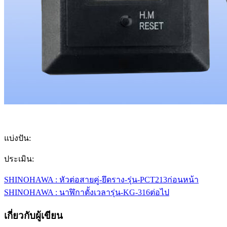
แบ่งปัน:
ประเมิน:
SHINOHAWA : หัวต่อสายคู่-ยึดราง-รุ่น-PCT213
ก่อนหน้า
SHINOHAWA : นาฬิกาตั้งเวลารุ่น-KG-316
ต่อไป
เกี่ยวกับผู้เขียน