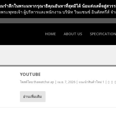
มรำลึกในพระมหากรุณาธิคุณอันหาที่สุดมิได้ น้อมส่งเสด็จสู่สวร
าพระพุทธเจ้า ผู้บริหารและพนักงาน บริษัท วินแชนซ์ อินดัสตรีส์ จำ
HOME
ABOUT US
SPECIFICATIO
YOUTUBE
โพสต์โดย
thawatchai ap
|
เม.ย. 7, 2026
|
แนะนำสินค้าใหม่ 1
|
อ่านเพิ่มเติม